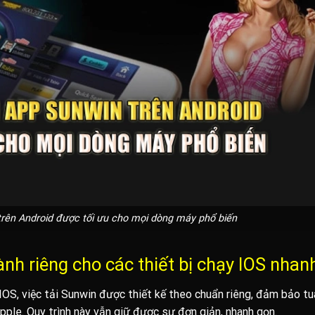
 trên Android được tối ưu cho mọi dòng máy phổ biến
ành riêng cho các thiết bị chạy IOS nhan
 IOS, việc tải Sunwin được thiết kế theo chuẩn riêng, đảm bảo tu
pple. Quy trình này vẫn giữ được sự đơn giản, nhanh gọn.