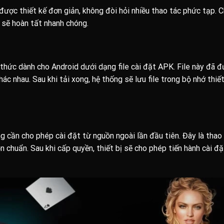
h được thiết kế đơn giản, không đòi hỏi nhiều thao tác phức tạp. C
 sẽ hoàn tất nhanh chóng.
thức dành cho Android dưới dạng file cài đặt APK. File này đã 
c nhau. Sau khi tải xong, hệ thống sẽ lưu file trong bộ nhớ thiết
g cần cho phép cài đặt từ nguồn ngoài lần đầu tiên. Đây là thao
n chuẩn. Sau khi cấp quyền, thiết bị sẽ cho phép tiến hành cài đặ