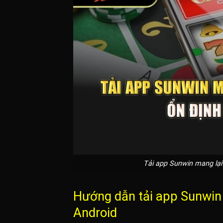
Tải app Sunwin mang lại 
Hướng dẫn tải app Sunwin 
Android