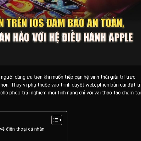
gười dùng ưu tiên khi muốn tiếp cận hệ sinh thái giải trí trực
 hơn. Thay vì phụ thuộc vào trình duyệt web, phiên bản cài đặt t
 cho phép trải nghiệm mọi tính năng chỉ với vài thao tác chạm tạ
 về điện thoại cá nhân