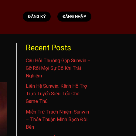
ĐĂNG KÝ
ĐĂNG NHẬP
Recent Posts
Câu Hỏi Thường Gặp Sunwin –
Gỡ Rối Mọi Sự Cố Khi Trải
Nghiệm
Liên Hệ Sunwin: Kênh Hỗ Trợ
Trực Tuyến Siêu Tốc Cho
Game Thủ
Miễn Trừ Trách Nhiệm Sunwin
– Thỏa Thuận Minh Bạch Đôi
Bên