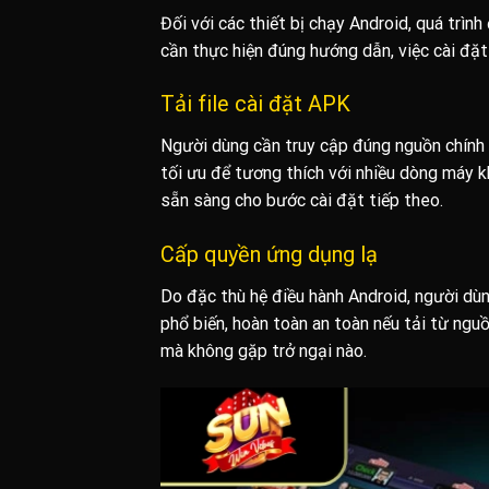
Đối với các thiết bị chạy Android, quá trìn
cần thực hiện đúng hướng dẫn, việc cài đặt
Tải file cài đặt APK
Người dùng cần truy cập đúng nguồn chính 
tối ưu để tương thích với nhiều dòng máy khá
sẵn sàng cho bước cài đặt tiếp theo.
Cấp quyền ứng dụng lạ
Do đặc thù hệ điều hành Android, người dùn
phổ biến, hoàn toàn an toàn nếu tải từ nguồ
mà không gặp trở ngại nào.