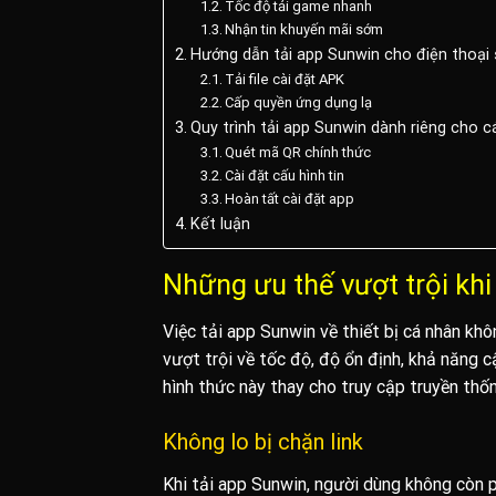
Tốc độ tải game nhanh
Nhận tin khuyến mãi sớm
Hướng dẫn tải app Sunwin cho điện thoại 
Tải file cài đặt APK
Cấp quyền ứng dụng lạ
Quy trình tải app Sunwin dành riêng cho c
Quét mã QR chính thức
Cài đặt cấu hình tin
Hoàn tất cài đặt app
Kết luận
Những ưu thế vượt trội khi
Việc tải app Sunwin về thiết bị cá nhân khô
vượt trội về tốc độ, độ ổn định, khả năng c
hình thức này thay cho truy cập truyền thốn
Không lo bị chặn link
Khi tải app Sunwin, người dùng không còn 