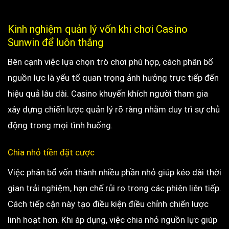
Kinh nghiệm quản lý vốn khi chơi Casino
Sunwin để luôn thắng
Bên cạnh việc lựa chọn trò chơi phù hợp, cách phân bổ
nguồn lực là yếu tố quan trọng ảnh hưởng trực tiếp đến
hiệu quả lâu dài. Casino khuyến khích người tham gia
xây dựng chiến lược quản lý rõ ràng nhằm duy trì sự chủ
động trong mọi tình huống.
Chia nhỏ tiền đặt cược
Việc phân bổ vốn thành nhiều phần nhỏ giúp kéo dài thời
gian trải nghiệm, hạn chế rủi ro trong các phiên liên tiếp.
Cách tiếp cận này tạo điều kiện điều chỉnh chiến lược
linh hoạt hơn. Khi áp dụng, việc chia nhỏ nguồn lực giúp