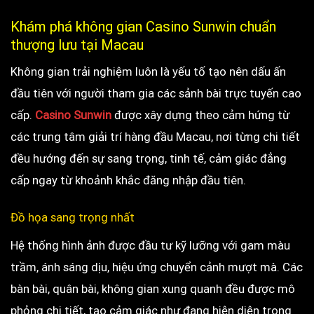
Khám phá không gian Casino Sunwin chuẩn
thượng lưu tại Macau
Không gian trải nghiệm luôn là yếu tố tạo nên dấu ấn
đầu tiên với người tham gia các sảnh bài trực tuyến cao
cấp.
Casino Sunwin
được xây dựng theo cảm hứng từ
các trung tâm giải trí hàng đầu Macau, nơi từng chi tiết
đều hướng đến sự sang trọng, tinh tế, cảm giác đẳng
cấp ngay từ khoảnh khắc đăng nhập đầu tiên.
Đồ họa sang trọng nhất
Hệ thống hình ảnh được đầu tư kỹ lưỡng với gam màu
trầm, ánh sáng dịu, hiệu ứng chuyển cảnh mượt mà. Các
bàn bài, quân bài, không gian xung quanh đều được mô
phỏng chi tiết, tạo cảm giác như đang hiện diện trong