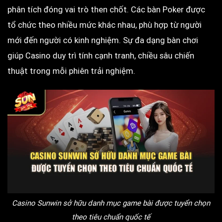
phân tích đóng vai trò then chốt. Các bàn Poker được
tổ chức theo nhiều mức khác nhau, phù hợp từ người
mới đến người có kinh nghiệm. Sự đa dạng bàn chơi
giúp Casino duy trì tính cạnh tranh, chiều sâu chiến
thuật trong mỗi phiên trải nghiệm.
Casino Sunwin sở hữu danh mục game bài được tuyển chọn
theo tiêu chuẩn quốc tế