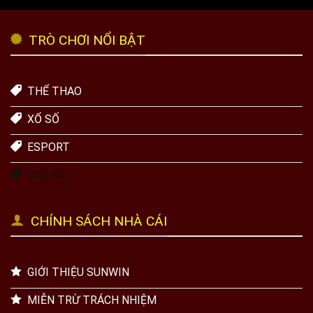
TRÒ CHƠI NỔI BẬT
THỂ THAO
XỔ SỐ
ESPORT
CASINO
CHÍNH SÁCH NHÀ CÁI
GIỚI THIỆU SUNWIN
MIỄN TRỪ TRÁCH NHIỆM