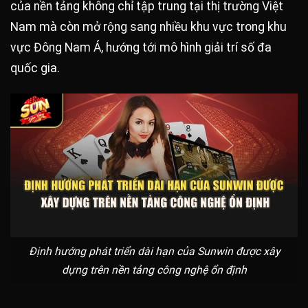
của nền tảng không chỉ tập trung tại thị trường Việt
Nam mà còn mở rộng sang nhiều khu vực trong khu
vực Đông Nam Á, hướng tới mô hình giải trí số đa
quốc gia.
Định hướng phát triển dài hạn của Sunwin được xây
dựng trên nền tảng công nghệ ổn định