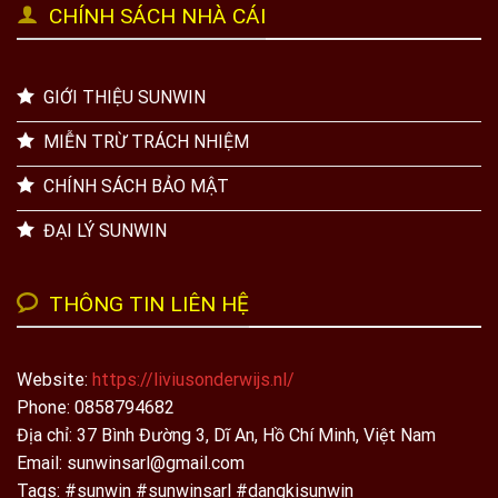
CHÍNH SÁCH NHÀ CÁI
GIỚI THIỆU SUNWIN
MIỄN TRỪ TRÁCH NHIỆM
CHÍNH SÁCH BẢO MẬT
ĐẠI LÝ SUNWIN
THÔNG TIN LIÊN HỆ
Website:
https://liviusonderwijs.nl/
Phone: 0858794682
Địa chỉ: 37 Bình Đường 3, Dĩ An, Hồ Chí Minh, Việt Nam
Email:
sunwinsarl@gmail.com
Tags: #sunwin #sunwinsarl #dangkisunwin