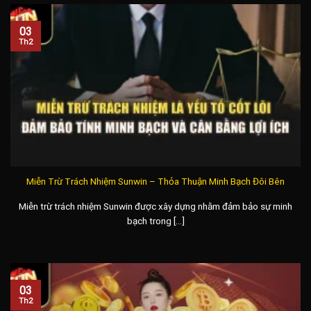
03
Th2
Miễn Trừ Trách Nhiệm Sunwin – Thỏa Thuận Minh Bạch Đôi Bên
Miễn trừ trách nhiệm Sunwin được xây dựng nhằm đảm bảo sự minh
bạch trong [...]
03
Th2