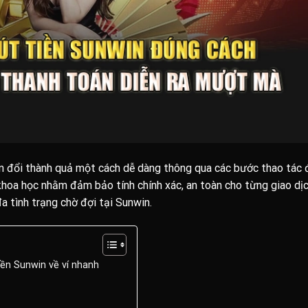
ển đổi thành quả một cách dễ dàng thông qua các bước thao tác 
khoa học nhằm đảm bảo tính chính xác, an toàn cho từng giao dịc
đa tình trạng chờ đợi tại Sunwin.
iền Sunwin về ví nhanh