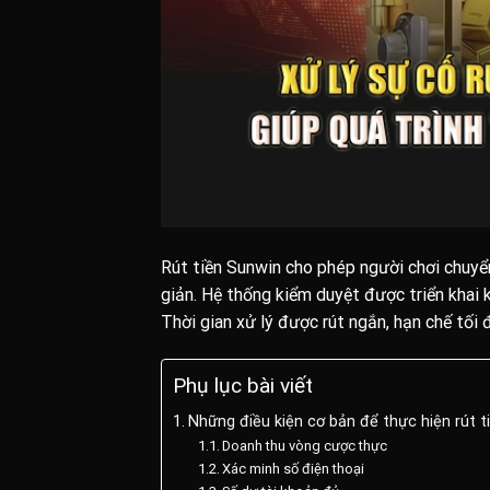
Rút tiền Sunwin cho phép người chơi chuy
giản. Hệ thống kiểm duyệt được triển khai 
Thời gian xử lý được rút ngắn, hạn chế tối 
Phụ lục bài viết
Những điều kiện cơ bản để thực hiện rút t
Doanh thu vòng cược thực
Xác minh số điện thoại