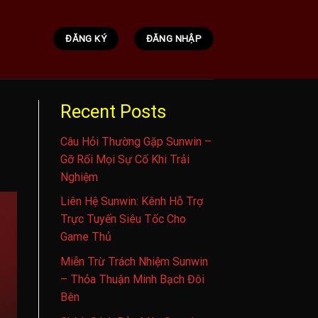
ĐĂNG KÝ
ĐĂNG NHẬP
Recent Posts
Câu Hỏi Thường Gặp Sunwin –
Gỡ Rối Mọi Sự Cố Khi Trải
Nghiệm
Liên Hệ Sunwin: Kênh Hỗ Trợ
Trực Tuyến Siêu Tốc Cho
Game Thủ
Miễn Trừ Trách Nhiệm Sunwin
– Thỏa Thuận Minh Bạch Đôi
Bên