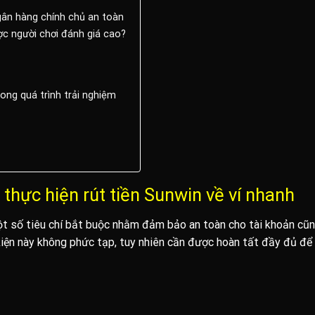
gân hàng chính chủ an toàn
ợc người chơi đánh giá cao?
rong quá trình trải nghiệm
thực hiện rút tiền Sunwin về ví nhanh
một số tiêu chí bắt buộc nhằm đảm bảo an toàn cho tài khoản cũ
kiện này không phức tạp, tuy nhiên cần được hoàn tất đầy đủ để