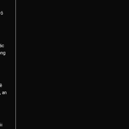
rõ
ác
ông
ề
, an
õi