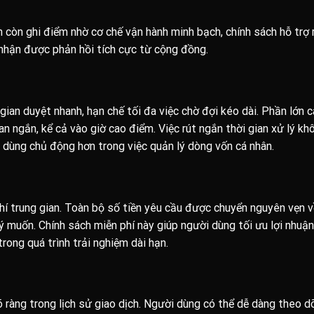
n còn ghi điểm nhờ cơ chế vận hành minh bạch, chính sách hỗ trợ 
n nhận được phản hồi tích cực từ cộng đồng.
ian duyệt nhanh, hạn chế tối đa việc chờ đợi kéo dài. Phần lớn c
n ngắn, kể cả vào giờ cao điểm. Việc rút ngắn thời gian xử lý kh
 dùng chủ động hơn trong việc quản lý dòng vốn cá nhân.
hí trung gian. Toàn bộ số tiền yêu cầu được chuyển nguyên vẹn v
ý muốn. Chính sách miễn phí này giúp người dùng tối ưu lợi nhuận
trong quá trình trải nghiệm dài hạn.
õ ràng trong lịch sử giao dịch. Người dùng có thể dễ dàng theo d