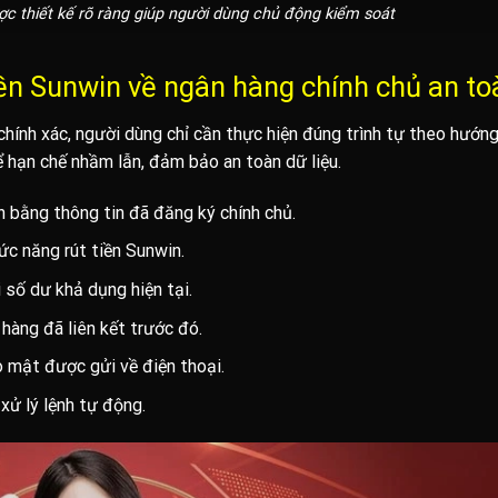
ợc thiết kế rõ ràng giúp người dùng chủ động kiểm soát
ền Sunwin về ngân hàng chính chủ an to
chính xác, người dùng chỉ cần thực hiện đúng trình tự theo hướn
 hạn chế nhầm lẫn, đảm bảo an toàn dữ liệu.
 bằng thông tin đã đăng ký chính chủ.
ức năng rút tiền Sunwin.
 số dư khả dụng hiện tại.
hàng đã liên kết trước đó.
o mật được gửi về điện thoại.
xử lý lệnh tự động.