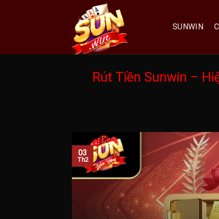
Chuyển
đến
SUNWIN
C
nội
dung
Rút Tiền Sunwin – Hi
03
Th2