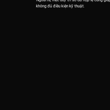
không đủ điều kiện kỹ thuật.