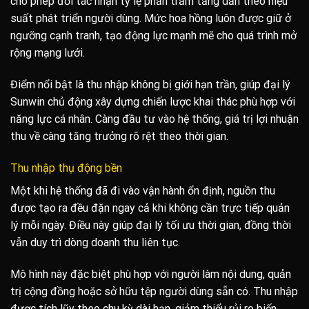
cho phép đối tác nhận tỷ lệ phần trăm tăng dần theo hiệu
suất phát triển người dùng. Mức hoa hồng luôn được giữ ở
ngưỡng cạnh tranh, tạo động lực mạnh mẽ cho quá trình mở
rộng mạng lưới.
Điểm nổi bật là thu nhập không bị giới hạn trần, giúp đại lý
Sunwin chủ động xây dựng chiến lược khai thác phù hợp với
năng lực cá nhân. Càng đầu tư vào hệ thống, giá trị lợi nhuận
thu về càng tăng trưởng rõ rệt theo thời gian.
Thu nhập thụ động bền
Một khi hệ thống đã đi vào vận hành ổn định, nguồn thu
được tạo ra đều đặn ngay cả khi không cần trực tiếp quản
lý mỗi ngày. Điều này giúp đại lý tối ưu thời gian, đồng thời
vẫn duy trì dòng doanh thu liên tục.
Mô hình này đặc biệt phù hợp với người làm nội dung, quản
trị cộng đồng hoặc sở hữu tệp người dùng sẵn có. Thu nhập
được tích lũy theo chu kỳ dài hạn, giảm thiểu rủi ro biến