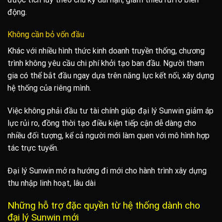
động.
Không cần bỏ vốn đầu
Khác với nhiều hình thức kinh doanh truyền thống, chương
trình không yêu cầu chi phí khởi tạo ban đầu. Người tham
gia có thể bắt đầu ngay dựa trên năng lực kết nối, xây dựng
hệ thống của riêng mình.
Việc không phải đầu tư tài chính giúp đại lý Sunwin giảm áp
lực rủi ro, đồng thời tạo điều kiện tiếp cận dễ dàng cho
nhiều đối tượng, kể cả người mới làm quen với mô hình hợp
tác trực tuyến.
Đại lý Sunwin mở ra hướng đi mới cho hành trình xây dựng
thu nhập linh hoạt, lâu dài
Những hỗ trợ đặc quyền từ hệ thống dành cho
đại lý Sunwin mới