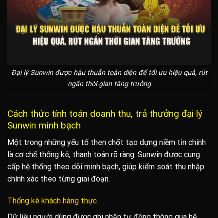
Đại lý Sunwin được hậu thuẫn toàn diện để tối ưu hiệu quả, rút
ngắn thời gian tăng trưởng
Cách thức tính toán doanh thu, trả thưởng đại lý
Sunwin minh bạch
Một trong những yếu tố then chốt tạo dựng niềm tin chính
là cơ chế thống kê, thanh toán rõ ràng. Sunwin được cung
cấp hệ thống theo dõi minh bạch, giúp kiểm soát thu nhập
chính xác theo từng giai đoạn.
Thống kê khách hàng thực
Dữ liệu người dùng được ghi nhận tự động thông qua hệ