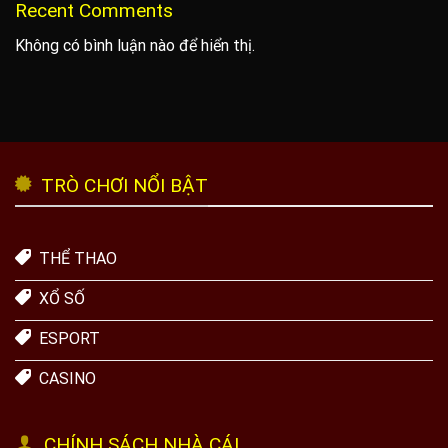
Recent Comments
Không có bình luận nào để hiển thị.
TRÒ CHƠI NỔI BẬT
THỂ THAO
XỔ SỐ
ESPORT
CASINO
CHÍNH SÁCH NHÀ CÁI