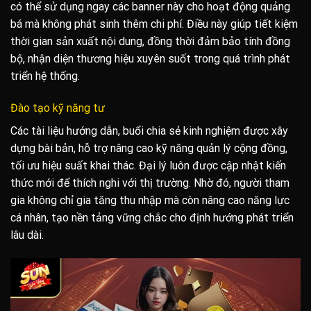
có thể sử dụng ngay các banner này cho hoạt động quảng
bá mà không phát sinh thêm chi phí. Điều này giúp tiết kiệm
thời gian sản xuất nội dung, đồng thời đảm bảo tính đồng
bộ, nhận diện thương hiệu xuyên suốt trong quá trình phát
triển hệ thống.
Đào tạo kỹ năng tư
Các tài liệu hướng dẫn, buổi chia sẻ kinh nghiệm được xây
dựng bài bản, hỗ trợ nâng cao kỹ năng quản lý cộng đồng,
tối ưu hiệu suất khai thác. Đại lý luôn được cập nhật kiến
thức mới để thích nghi với thị trường. Nhờ đó, người tham
gia không chỉ gia tăng thu nhập mà còn nâng cao năng lực
cá nhân, tạo nền tảng vững chắc cho định hướng phát triển
lâu dài.