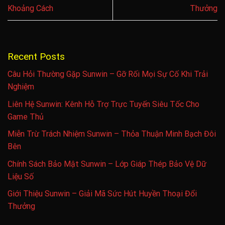
Khoảng Cách
Thưởng
Recent Posts
Câu Hỏi Thường Gặp Sunwin – Gỡ Rối Mọi Sự Cố Khi Trải
Nghiệm
Liên Hệ Sunwin: Kênh Hỗ Trợ Trực Tuyến Siêu Tốc Cho
Game Thủ
Miễn Trừ Trách Nhiệm Sunwin – Thỏa Thuận Minh Bạch Đôi
Bên
Chính Sách Bảo Mật Sunwin – Lớp Giáp Thép Bảo Vệ Dữ
Liệu Số
Giới Thiệu Sunwin – Giải Mã Sức Hút Huyền Thoại Đổi
Thưởng