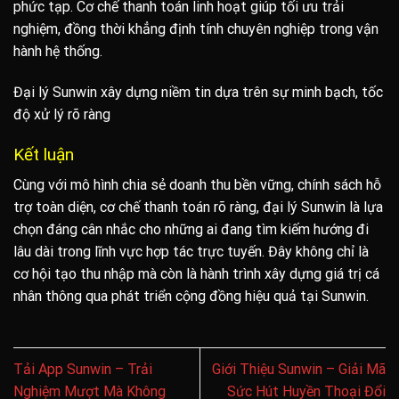
phức tạp. Cơ chế thanh toán linh hoạt giúp tối ưu trải
nghiệm, đồng thời khẳng định tính chuyên nghiệp trong vận
hành hệ thống.
Đại lý Sunwin xây dựng niềm tin dựa trên sự minh bạch, tốc
độ xử lý rõ ràng
Kết luận
Cùng với mô hình chia sẻ doanh thu bền vững, chính sách hỗ
trợ toàn diện, cơ chế thanh toán rõ ràng, đại lý Sunwin là lựa
chọn đáng cân nhắc cho những ai đang tìm kiếm hướng đi
lâu dài trong lĩnh vực hợp tác trực tuyến. Đây không chỉ là
cơ hội tạo thu nhập mà còn là hành trình xây dựng giá trị cá
nhân thông qua phát triển cộng đồng hiệu quả tại Sunwin.
Tải App Sunwin – Trải
Giới Thiệu Sunwin – Giải Mã
Nghiệm Mượt Mà Không
Sức Hút Huyền Thoại Đổi