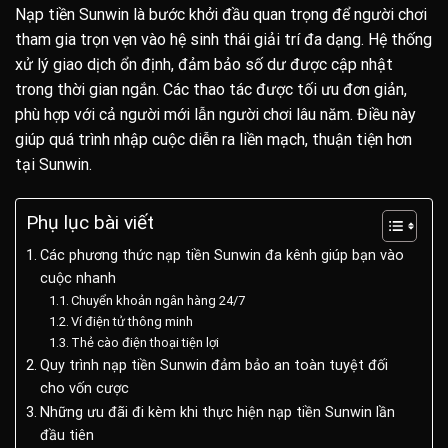
Nạp tiền Sunwin là bước khởi đầu quan trọng để người chơi
tham gia trọn vẹn vào hệ sinh thái giải trí đa dạng. Hệ thống
xử lý giao dịch ổn định, đảm bảo số dư được cập nhật
trong thời gian ngắn. Các thao tác được tối ưu đơn giản,
phù hợp với cả người mới lẫn người chơi lâu năm. Điều này
giúp quá trình nhập cuộc diễn ra liền mạch, thuận tiện hơn
tại Sunwin.
Phụ lục bài viết
Các phương thức nạp tiền Sunwin đa kênh giúp bạn vào
cuộc nhanh
Chuyển khoản ngân hàng 24/7
Ví điện tử thông minh
Thẻ cào điện thoại tiện lợi
Quy trình nạp tiền Sunwin đảm bảo an toàn tuyệt đối
cho vốn cược
Những ưu đãi đi kèm khi thực hiện nạp tiền Sunwin lần
đầu tiên