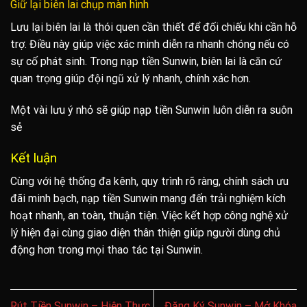
Giữ lại biên lai chụp màn hình
Lưu lại biên lai là thói quen cần thiết để đối chiếu khi cần hỗ
trợ. Điều này giúp việc xác minh diễn ra nhanh chóng nếu có
sự cố phát sinh. Trong nạp tiền Sunwin, biên lai là căn cứ
quan trọng giúp đội ngũ xử lý nhanh, chính xác hơn.
Một vài lưu ý nhỏ sẽ giúp nạp tiền Sunwin luôn diễn ra suôn
sẻ
Kết luận
Cùng với hệ thống đa kênh, quy trình rõ ràng, chính sách ưu
đãi minh bạch, nạp tiền Sunwin mang đến trải nghiệm kích
hoạt nhanh, an toàn, thuận tiện. Việc kết hợp công nghệ xử
lý hiện đại cùng giao diện thân thiện giúp người dùng chủ
động hơn trong mọi thao tác tại Sunwin.
Rút Tiền Sunwin – Hiện Thực
Đăng Ký Sunwin – Mở Khóa