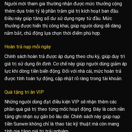
Người mới tham gia thường nhận được mức thưởng cộng
thêm dựa trên tỷ lệ phần trăm giá trị kích hoạt ban đầu.
Điều này giúp tăng số dư sử dụng ngay từ đầu. Mức
thưởng được hiển thị công khai, giúp người dùng dễ dàng
nắm bắt, chủ động lựa chọn thời điểm phù hợp.
Hoàn trả nạp mỗi ngày
Chính sách hoàn trả được áp dụng theo chu kỳ, giúp duy trì
giá trị sử dụng ổn định. Cơ chế này giúp người dùng giảm áp
lực khi dòng tiền biến động. Đối với nhà cái, mức hoàn trả
được tính toán tự động, cập nhật rõ ràng trong tài khoản.
Quà tặng tri ân VIP
Những người dùng đạt điều kiện VIP sẽ nhận thêm các
phần quà giá trị theo từng mốc hoạt động. Đây là cách nền
tảng ghi nhận sự gắn bó lâu dài. Chính sách này giúp nạp
tiền Sunwin không chỉ là thao tác kỹ thuật mà còn mang
tính gia tăng giá trị trải nghiệm.