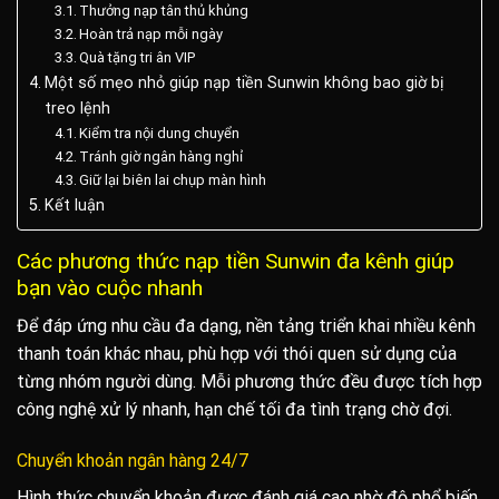
Thưởng nạp tân thủ khủng
Hoàn trả nạp mỗi ngày
Quà tặng tri ân VIP
Một số mẹo nhỏ giúp nạp tiền Sunwin không bao giờ bị
treo lệnh
Kiểm tra nội dung chuyển
Tránh giờ ngân hàng nghỉ
Giữ lại biên lai chụp màn hình
Kết luận
Các phương thức nạp tiền Sunwin đa kênh giúp
bạn vào cuộc nhanh
Để đáp ứng nhu cầu đa dạng, nền tảng triển khai nhiều kênh
thanh toán khác nhau, phù hợp với thói quen sử dụng của
từng nhóm người dùng. Mỗi phương thức đều được tích hợp
công nghệ xử lý nhanh, hạn chế tối đa tình trạng chờ đợi.
Chuyển khoản ngân hàng 24/7
Hình thức chuyển khoản được đánh giá cao nhờ độ phổ biến,