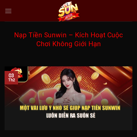
Chuyển
đến
nội
dung
Nạp Tiền Sunwin – Kích Hoạt Cuộc
Chơi Không Giới Hạn
03
Th2