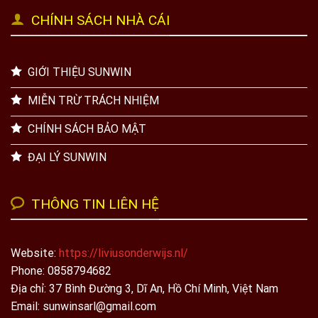
CHÍNH SÁCH NHÀ CÁI
GIỚI THIỆU SUNWIN
MIỄN TRỪ TRÁCH NHIỆM
CHÍNH SÁCH BẢO MẬT
ĐẠI LÝ SUNWIN
THÔNG TIN LIÊN HỆ
Website:
https://liviusonderwijs.nl/
Phone: 0858794682
Địa chỉ: 37 Bình Đường 3, Dĩ An, Hồ Chí Minh, Việt Nam
Email:
sunwinsarl@gmail.com